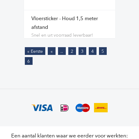
Vloersticker - Houd 1,5 meter
afstand
Snel en uit voorraad leverbaar!
« Eerste
«
..
2
3
4
5
6
Een aantal klanten waar we eerder voor werkten: