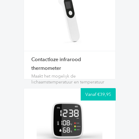
Contactloze infrarood
thermometer
Maakt het mogelijk de
lichaamstemperatuur en temperatuur
...
Vanaf €39,95