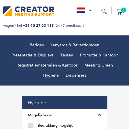
0
nl
Vragen? Bel
(24 / 7 bereikbaar)
+31 10 27 63 113
Badges
Lanyards & Bevestigingen
Presentatie & Displays
Tassen
Promotie & Kantoor
Registratiematerialen & Kantoor
Meeting Green
Hygiëne
Dispensers
Hygiëne
Mogelijkheden
Bedrukking mogelijk