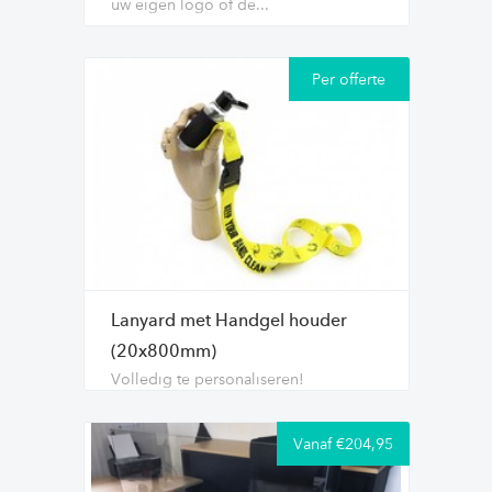
uw eigen logo of de...
Per offerte
Lanyard met Handgel houder
(20x800mm)
Volledig te personaliseren!
Vanaf €204,95