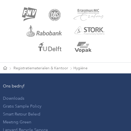
Registratiematerialen & Kantoor
Hygiëne
Ons bedrijf
Downloads
Gratis Sample Policy
Smart Retour Beleid
Meeting Green
Lanyard Recycle Service