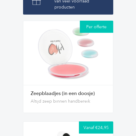
van veel voorraad
producten
Per offerte
Zeepblaadjes (in een doosje)
Altijd zeep binnen handbereik
Vanaf €24,95