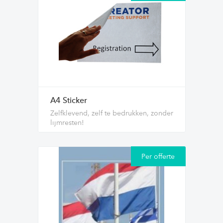
A4 Sticker
Zelfklevend, zelf te bedrukken, zonder
lijmresten!
Per offerte