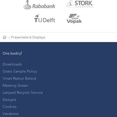
Presentatie & Displays
Ons bedrijf
Downloads
Gratis Sample Policy
Smart Retour Beleid
Meeting Green
Lanyard Recycle Service
Designs
Cookies
Vacatures