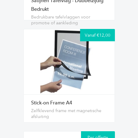
Satijnen Tafelvlag - Dubbelzijdig
Bedrukt
Bedrukbare tafelvlaggen voor
promotie of aankleding
Vanaf €12,00
Stick-on Frame A4
Zelfklevend frame met magnetische
afsluiting
Per offerte