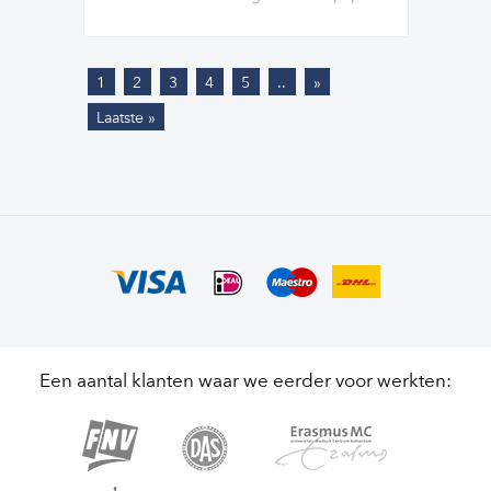
1
2
3
4
5
..
»
Laatste »
Een aantal klanten waar we eerder voor werkten: