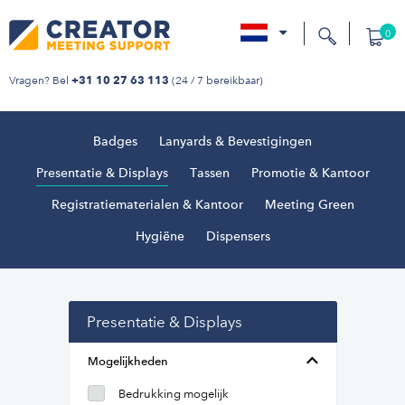
0
nl
Vragen? Bel
(24 / 7 bereikbaar)
+31 10 27 63 113
Badges
Lanyards & Bevestigingen
Presentatie & Displays
Tassen
Promotie & Kantoor
Registratiematerialen & Kantoor
Meeting Green
Hygiëne
Dispensers
Presentatie & Displays
Mogelijkheden
Bedrukking mogelijk