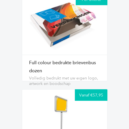
Full colour bedrukte brievenbus
dozen
Volledig bedrukt met uw eigen logo,
artwork en boodschap
Vanaf €57,95